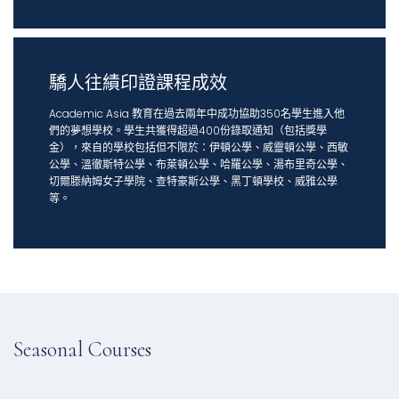
驕人往績印證課程成效
Academic Asia 教育在過去兩年中成功協助350名學生進入他
們的夢想學校。學生共獲得超過400份錄取通知（包括獎學
金），來自的學校包括但不限於：伊頓公學、威靈頓公學、西敏
公學、溫徹斯特公學、布萊頓公學、哈羅公學、湯布里奇公學、
切爾滕納姆女子學院、查特豪斯公學、黑丁頓學校、威雅公學
等。
Seasonal Courses