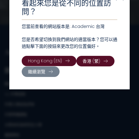
看起來您是從不同的位置訪
問？
您當前查看的網站版本是
: Academic
台灣
您是否希望切換到我們網站的適當版本？您可以通
過點擊下面的按鈕來更改您的位置偏好。
Hong Kong (EN)
香港 (繁)
關於 Academic Asia
繼續瀏覽
關於我們
AA 升學諮詢
升學入學試及評核
升學準備課程
大學本科及研究生入學
暑期學校