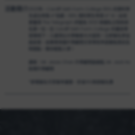
活動簡介
2023年，Cardiff Sixth Form College 65% 的預科學
生成功考取 A*佳績，99% 預科學生考得 A*-B。此校
更獲得 The Telegraph 評選為 2023 英國私立院校排
名第一位。在 Cardiff Sixth Form College 的優良學
習環境下，入讀頂尖大學機會大大提高！立即報名參加
座談會，由專業英國升學顧問分享學校申請重點資訊及
時間點，教你輕鬆入學！
講者：Mr. Jesse Chan 升學顧問副總監, Mr. Jack Ho
助理升學顧問
*即場報名可享報考優惠，折省150英鎊報名費