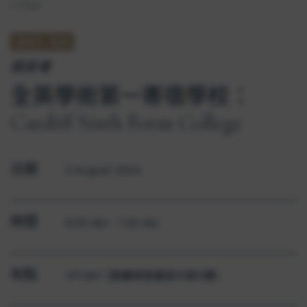
College
適用於
:
香港
座談會
全英學術第一寄宿學校：
Cardiff Sixth Form College
日期
3 August 2024
時間
6:00 AM - 7:00 AM
地點
VPOINT (銅鑼灣登龍街18號9樓）