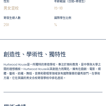
性別
年齡範圍（日間+寄宿生）
男女混校
15
-
18
寄宿生總人數
國際學生比例
291
%
創造性、學術性、獨特性
Hurtwood House是一所獨特的寄宿學校，專注於預科教育，是中學與大學之
間的理想橋樑。Hurtwood House以其創造力而聞名，擁有在戲劇、電影、媒
體、藝術、紡織、舞蹈、音樂和歌唱等領域享有國際聲譽的優秀部門。在學術
方面，它在英國的男女合校寄宿學校中排名居前。