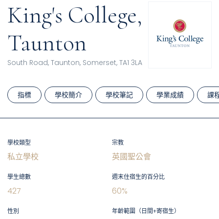
King's College,
Taunton
South Road, Taunton, Somerset, TA1 3LA
指標
學校簡介
學校筆記
學業成績
課
學校類型
宗教
私立學校
英國聖公會
學生總數
週末住宿生的百分比
427
60
%
性別
年齡範圍（日間+寄宿生）