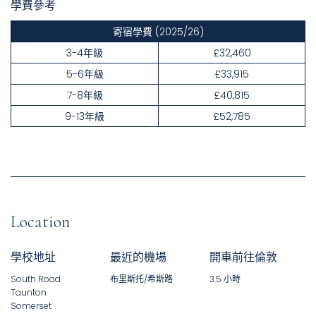
學費參考
寄宿學費
(2025/26)
3-4年級
£32,460
5-6年級
£33,915
7-8年級
£40,815
9-13年級
£52,785
Location
學校地址
最近的機場
開車前往倫敦
South Road
布里斯托/希斯路
3.5 小時
Taunton
Somerset