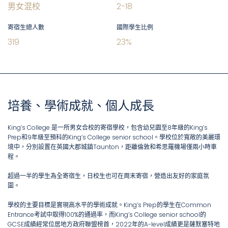
男女混校
2
-
18
寄宿生總人數
國際學生比例
319
23
%
培養、學術成就、個人成長
King’s College 是一所男女合校的寄宿學校，包含幼兒園至8年級的King’s
Prep和9年級至預科的King’s College senior school。學校位於寬敞的美麗環
境中，分別設置在英國大郡城鎮Taunton，距離倫敦和希思羅機場僅兩小時車
程。
超過一半的學生為全寄宿生，日校生也可在周末寄宿，營造出友好的家庭氛
圍。
學校的主要目標是實現高水平的學術成就。King’s Prep的學生在Common
Entrance考試中取得100%的通過率，而King’s College senior school的
GCSE成績經常位居地方政府聯盟榜首，2022年的A-level成績更是薩默塞特地