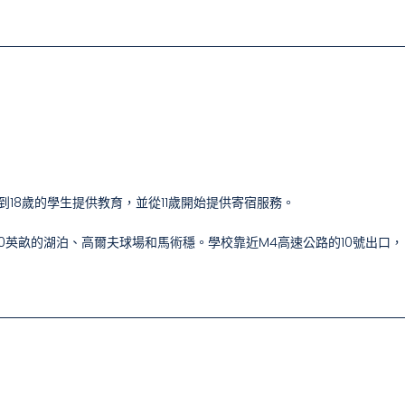
月到18歲的學生提供教育，並從11歲開始提供寄宿服務。
0英畝的湖泊、高爾夫球場和馬術穩。學校靠近M4高速公路的10號出口，