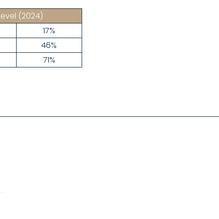
Level
(2024)
17%
46%
71%