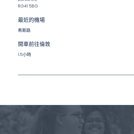
RG41 5BG
最近的機場
希斯路
開車前往倫敦
1.5小時