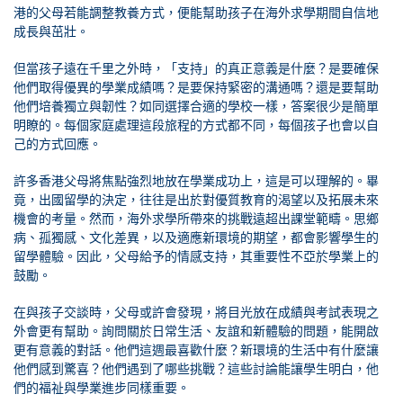
港的父母若能調整教養方式，便能幫助孩子在海外求學期間自信地
成長與茁壯。
但當孩子遠在千里之外時，「支持」的真正意義是什麼？是要確保
他們取得優異的學業成績嗎？是要保持緊密的溝通嗎？還是要幫助
他們培養獨立與韌性？如同選擇合適的學校一樣，答案很少是簡單
明瞭的。每個家庭處理這段旅程的方式都不同，每個孩子也會以自
己的方式回應。
許多香港父母將焦點強烈地放在學業成功上，這是可以理解的。畢
竟，出國留學的決定，往往是出於對優質教育的渴望以及拓展未來
機會的考量。然而，海外求學所帶來的挑戰遠超出課堂範疇。思鄉
病、孤獨感、文化差異，以及適應新環境的期望，都會影響學生的
留學體驗。因此，父母給予的情感支持，其重要性不亞於學業上的
鼓勵。
在與孩子交談時，父母或許會發現，將目光放在成績與考試表現之
外會更有幫助。詢問關於日常生活、友誼和新體驗的問題，能開啟
更有意義的對話。他們這週最喜歡什麼？新環境的生活中有什麼讓
他們感到驚喜？他們遇到了哪些挑戰？這些討論能讓學生明白，他
們的福祉與學業進步同樣重要。