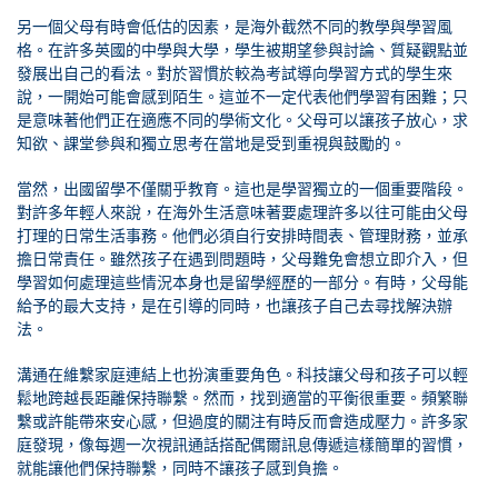
另一個父母有時會低估的因素，是海外截然不同的教學與學習風
格。在許多英國的中學與大學，學生被期望參與討論、質疑觀點並
發展出自己的看法。對於習慣於較為考試導向學習方式的學生來
說，一開始可能會感到陌生。這並不一定代表他們學習有困難；只
是意味著他們正在適應不同的學術文化。父母可以讓孩子放心，求
知欲、課堂參與和獨立思考在當地是受到重視與鼓勵的。
當然，出國留學不僅關乎教育。這也是學習獨立的一個重要階段。
對許多年輕人來說，在海外生活意味著要處理許多以往可能由父母
打理的日常生活事務。他們必須自行安排時間表、管理財務，並承
擔日常責任。雖然孩子在遇到問題時，父母難免會想立即介入，但
學習如何處理這些情況本身也是留學經歷的一部分。有時，父母能
給予的最大支持，是在引導的同時，也讓孩子自己去尋找解決辦
法。
溝通在維繫家庭連結上也扮演重要角色。科技讓父母和孩子可以輕
鬆地跨越長距離保持聯繫。然而，找到適當的平衡很重要。頻繁聯
繫或許能帶來安心感，但過度的關注有時反而會造成壓力。許多家
庭發現，像每週一次視訊通話搭配偶爾訊息傳遞這樣簡單的習慣，
就能讓他們保持聯繫，同時不讓孩子感到負擔。