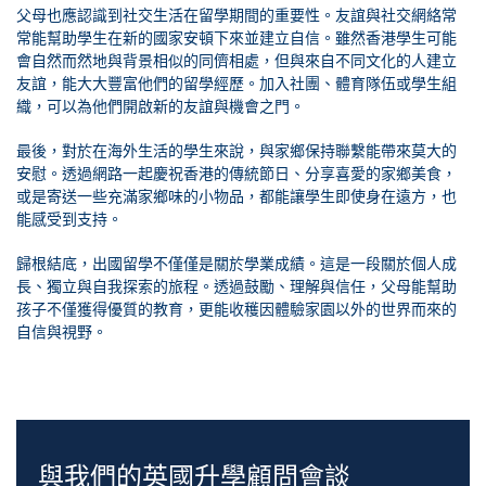
父母也應認識到社交生活在留學期間的重要性。友誼與社交網絡常
常能幫助學生在新的國家安頓下來並建立自信。雖然香港學生可能
會自然而然地與背景相似的同儕相處，但與來自不同文化的人建立
友誼，能大大豐富他們的留學經歷。加入社團、體育隊伍或學生組
織，可以為他們開啟新的友誼與機會之門。
最後，對於在海外生活的學生來說，與家鄉保持聯繫能帶來莫大的
安慰。透過網路一起慶祝香港的傳統節日、分享喜愛的家鄉美食，
或是寄送一些充滿家鄉味的小物品，都能讓學生即使身在遠方，也
能感受到支持。
歸根結底，出國留學不僅僅是關於學業成績。這是一段關於個人成
長、獨立與自我探索的旅程。透過鼓勵、理解與信任，父母能幫助
孩子不僅獲得優質的教育，更能收穫因體驗家園以外的世界而來的
自信與視野。
與我們的英國升學顧問會談