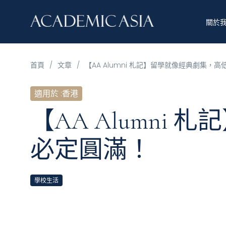
關於
首頁
/
文章
/
【AA Alumni 札記】留學就像經典劇集，
適用於
:
香港
【AA Alumn
必定圓滿！
學校生活