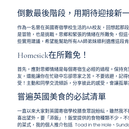
倒數最後階段，用期待迎接新
作為一名曾在英國寄宿學校生活的AA校友，回想起那
是冒險，也是挑戰。思鄉和緊張的情緒在所難免，但這
些實用建議，希望能幫助所有AA師弟妹順利適應這段
Homesick在所難免！
首先，應對思鄉情緒是每個寄宿生必經的過程。保持充
友，還能讓你在忙碌中忘卻思家之苦。不要逃避，記得你
受！主動和同學交流傾訴，分享彼此的感受，會讓孤單
嘗遍英國美食的必試清單
一直以來大家對英國寄宿學校膳食眾說紛紜，雖然我不
喜出望外，要「添飯」！飯堂提供的食物種類不少，不
的菜式，我的個人推介包括 Toad in the Hole、Sunday