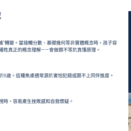
戰
思維"轉變。當接觸分數、基礎幾何等非實體概念時，孩子容
犧牲真正的概念理解——會做題不等於真懂原理。
於6歲。這種焦慮通常源於害怕犯錯或跟不上同伴進度。
視時，容易產生挫敗感和自我懷疑。