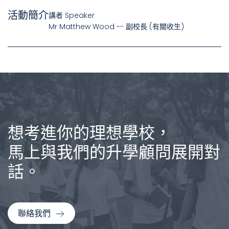
活動簡介
講者 Speaker
Mr Matthew Wood -- 副校長 (有關收生)
想考進你的理想學校，
馬上與我們的升學顧問展開對
話。
聯絡我們