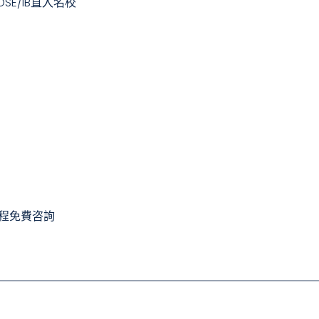
DSE/IB直入名校
學課程免費咨詢