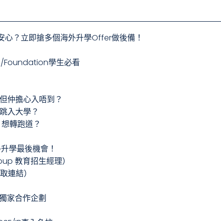
ce仍不安心？立即搶多個海外升學Offer做後備！
/Foundation學生必看
nce，但仲擔心入唔到？
接跳入大學？
，想轉跑道？
外升學最後機會！
Group 教育招生經理）
獲取連結）
oup 獨家合作企劃