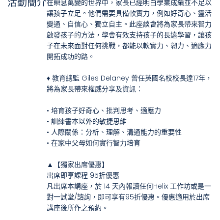
活動簡介
在瞬息萬變的世界中，家長已經明白學業成績並不足以
讓孩子立足。他們需要具備軟實力，例如好奇心、靈活
變通、自信心、獨立自主。此座談會將為家長帶來智力
啟發孩子的方法，學會有效支持孩子的長遠學習，讓孩
子在未來面對任何挑戰，都能以軟實力、韌力、適應力
開拓成功的路。
♦ 教育總監 Giles Delaney 曾任英國名校校長達17年，
將為家長帶來權威分享及資訊：
• 培育孩子好奇心、批判思考、適應力
• 訓練書本以外的敏捷思維
• 人際關係：分析、理解、溝通能力的重要性
• 在家中父母如何實行智力培育
▲【獨家出席優惠】
出席即享課程 95折優惠
凡出席本講座，於 14 天內報讀任何Helix 工作坊或是一
對一試堂/諮詢，即可享有95折優惠。優惠適用於出席
講座後所作之預約。