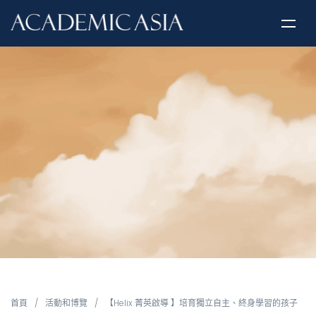
首頁
/
活動和博覽
/
【Helix 菁英啟導 】培育獨立自主、終身學習的孩子