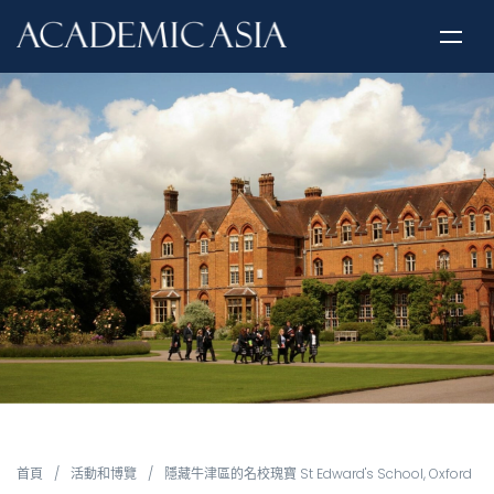
首頁
/
活動和博覽
/
隱藏牛津區的名校瑰寶 St Edward's School, Oxford