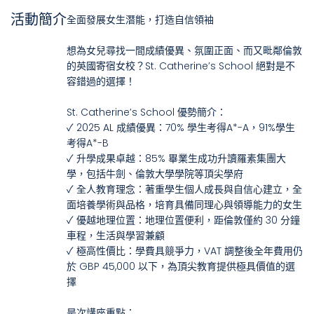
活動簡介
全面發展女生潛能，打造自信領袖
想為女兒尋找一間成績優異、氛圍正面、而又毗鄰倫敦
的英國寄宿女校？St. Catherine’s School 絕對是不
容錯過的選擇！
St. Catherine’s School 優勢簡介：
✓ 2025 AL 成績優異：70% 學生考得A*-A，91%學生
考得A*-B
✓ 升學成果卓越：85% 畢業生成功升讀羅素集團大
學，包括牛劍、倫敦大學學院等頂尖學府
✓ 全人教育理念：著重學生個人成長與自信心建立，全
面培養學術與品格，培育具備同理心與領導能力的女生
✓ 優越地理位置：地理位置便利，距倫敦僅約 30 分鐘
車程，生活與學習兼顧
✓ 極高性價比：學費具競爭力，VAT 調整後全年費用仍
於 GBP 45,000 以下，為頂尖教育提供極具價值的選
擇
是次講座重點：