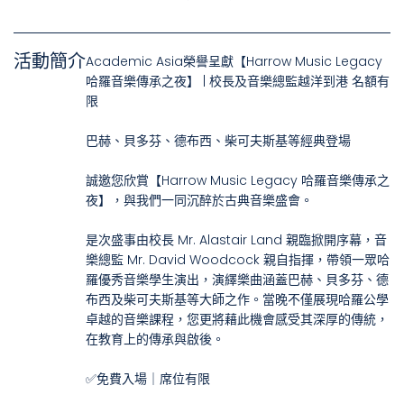
活動簡介
Academic Asia榮譽呈獻【Harrow Music Legacy
哈羅音樂傳承之夜】 | 校長及音樂總監越洋到港 名額有
限
巴赫、貝多芬、德布西、柴可夫斯基等經典登場
誠邀您欣賞【Harrow Music Legacy 哈羅音樂傳承之
夜】，與我們一同沉醉於古典音樂盛會。
是次盛事由校長 Mr. Alastair Land 親臨掀開序幕，音
樂總監 Mr. David Woodcock 親自指揮，帶領一眾哈
羅優秀音樂學生演出，演繹樂曲涵蓋巴赫、貝多芬、德
布西及柴可夫斯基等大師之作。當晚不僅展現哈羅公學
卓越的音樂課程，您更將藉此機會感受其深厚的傳統，
在教育上的傳承與啟後。
✅免費入場｜席位有限