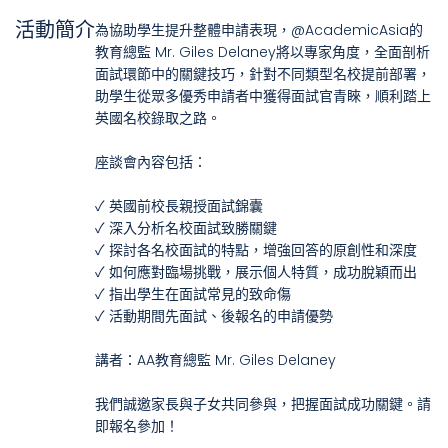
活動簡介
為協助學生提升整體申請表現，@AcademicAsia的
教育總監 Mr. Giles Delaney將以專家角度，全面剖析
面試環節中的關鍵技巧，針對不同類型名校提前部署，
助學生從眾多優秀申請者中獲得面試官青睞，順利踏上
英國名校錄取之路。
座談會內容包括：
✓ 英國前校長親授面試錦囊
✓ 深入分析名校面試致勝關鍵
✓ 探討各名校面試的特點，增強回答的原創性和深度
✓ 如何應對臨場挑戰，展示個人特質，成功脫穎而出
✓ 指出學生在面試常見的致命傷
✓ 活動期間先面試、後報名的申請優勢
講者：AA教育總監 Mr. Giles Delaney
我們誠邀家長與子女共同參與，把握面試成功關鍵。請
即報名參加！