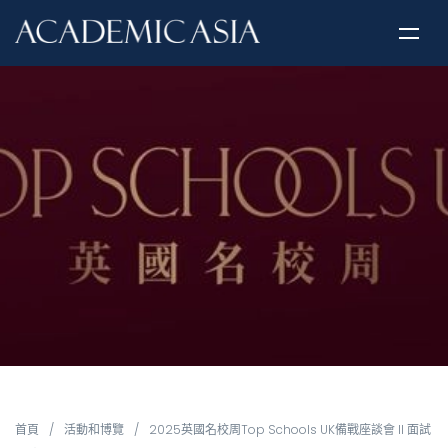
首頁
/
活動和博覽
/
2025英國名校周Top Schools UK備戰座談會 II 面試