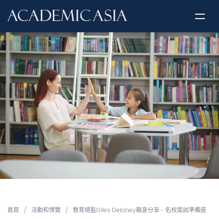
首頁
/
活動和博覽
/
教育總監Giles Delaney親身分享 - 名校面試準備座