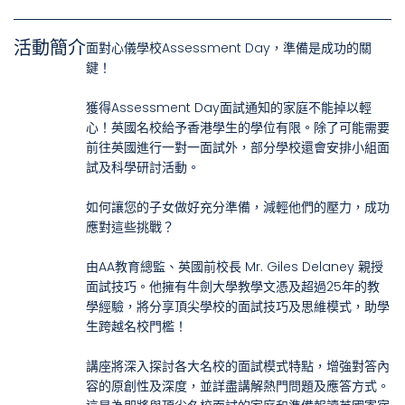
活動簡介
面對心儀學校Assessment Day，準備是成功的關
鍵！
獲得Assessment Day面試通知的家庭不能掉以輕
心！英國名校給予香港學生的學位有限。除了可能需要
前往英國進行一對一面試外，部分學校還會安排小組面
試及科學研討活動。
如何讓您的子女做好充分準備，減輕他們的壓力，成功
應對這些挑戰？
由AA教育總監、英國前校長 Mr. Giles Delaney 親授
面試技巧。他擁有牛劍大學教學文憑及超過25年的教
學經驗，將分享頂尖學校的面試技巧及思維模式，助學
生跨越名校門檻！
講座將深入探討各大名校的面試模式特點，增強對答內
容的原創性及深度，並詳盡講解熱門問題及應答方式。