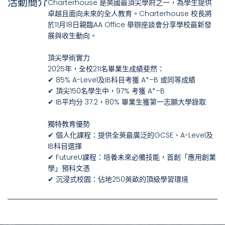
活動簡介
Charterhouse 是英國最頂尖學府之一，為學生提供
卓越且面向未來的全人教育。Charterhouse 校長將
於11月18日親臨AA Office 舉辦座談會分享學校最新發
展與收生動向。
頂尖學術實力
2025年，全校211名畢業生成績斐然：
✔ 85% A-Level及IB科目考獲 A*–B 或同等成績
✔ 頂尖150名學生中，97% 考獲 A*–B
✔ IB平均分 37.2，80% 畢業生獲第一志願大學錄取
獨特教育優勢
✔ 個人化課程：提供全英最廣泛的GCSE、A-Level及
IB科目選擇
✔ FutureU課程：培養未來必備技能，首創「應用創業
學」預科文憑
✔ 沉浸式校園：佔地250英畝的頂級學習環境