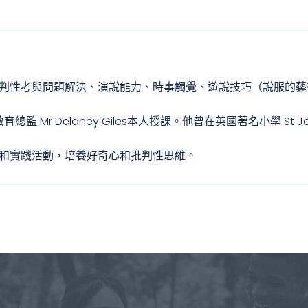
批判性考與問題解決、演說能力、時事觸覺、遊說技巧（說服的藝
教育總監 Mr Delaney Giles本人授課。他曾在英國著名小學 St Joh