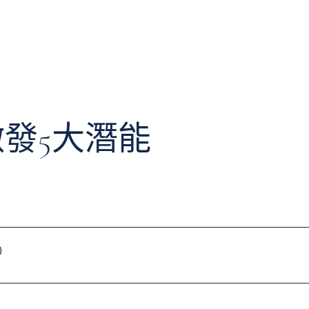
激發5大潛能
0