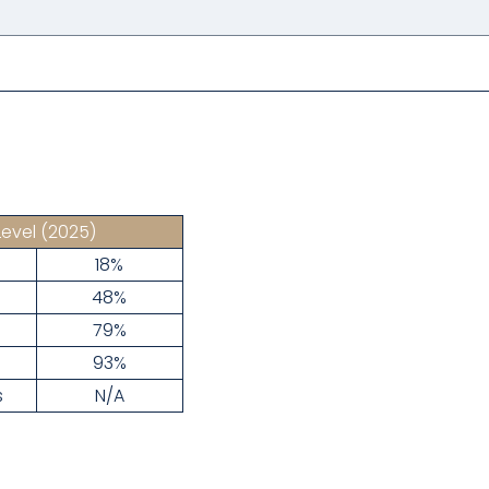
Level
(2025)
18%
48%
79%
93%
s
N/A