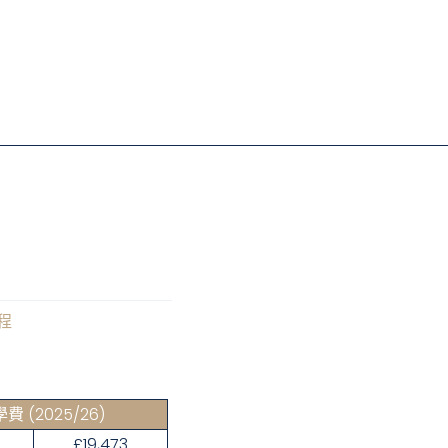
程
學費
(2025/26)
£19,473