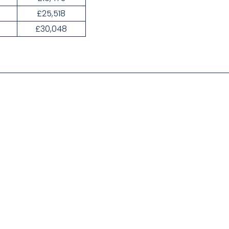
£25,518
£30,048