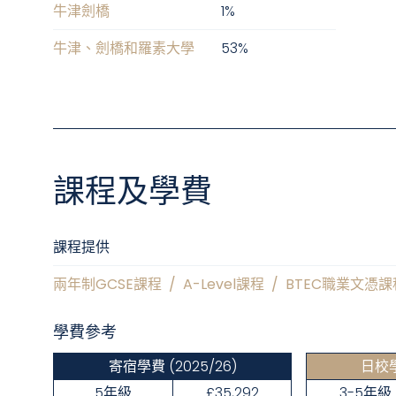
牛津劍橋
1
%
牛津、劍橋和羅素大學
53
%
課程及學費
課程提供
兩年制GCSE課程
/
A-Level課程
/
BTEC職業文憑課
學費參考
寄宿學費
(2025/26)
日校
5年級
£35,292
3-5年級