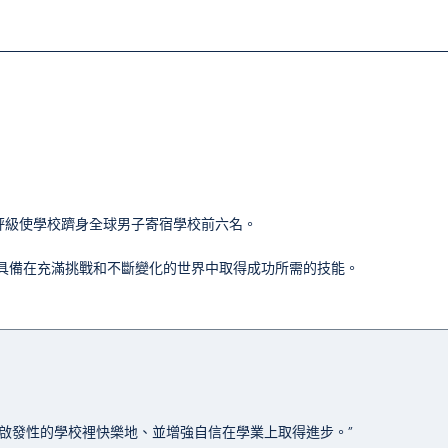
顆星，該評級使學校躋身全球男子寄宿學校前六名。
孩都具備在充滿挑戰和不斷變化的世界中取得成功所需的技能。
啟發性的學校裡快樂地、並增強自信在學業上取得進步。”