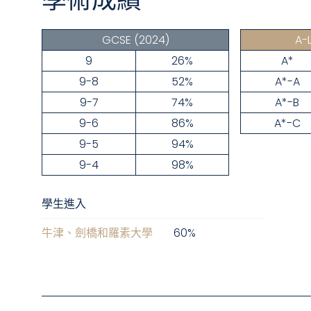
學術成績
GCSE
(2024)
A-
9
26%
A*
9-8
52%
A*-A
9-7
74%
A*-B
9-6
86%
A*-C
9-5
94%
9-4
98%
學生進入
牛津、劍橋和羅素大學
60
%