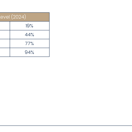
Level
(2024)
19%
44%
77%
94%