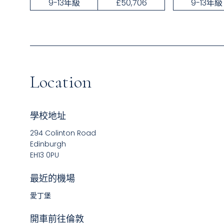
9-13年級
£50,706
9-13年級
Location
學校地址
294 Colinton Road
Edinburgh
EH13 0PU
最近的機場
愛丁堡
開車前往倫敦