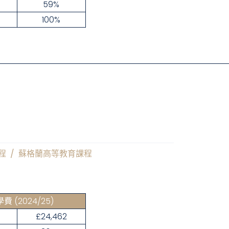
59%
100%
程
/
蘇格蘭高等教育課程
學費
(2024/25)
£24,462