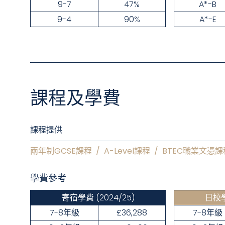
9-7
47%
A*-B
9-4
90%
A*-E
課程及學費
課程提供
兩年制GCSE課程
/
A-Level課程
/
BTEC職業文憑課
學費參考
寄宿學費
(2024/25)
日校
7-8年級
£36,288
7-8年級