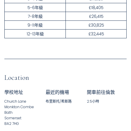
5-6年級
£18,405
7-8年級
£26,415
9-11年級
£30,825
12-13年級
£32,445
Location
學校地址
最近的機場
開車前往倫敦
Church Lane
布里斯托/希斯路
2.5小時
Monkton Combe
Bath
Somerset
BA2 7HG