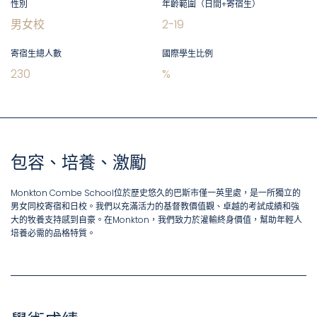
性別
年齡範圍（日間+寄宿生）
男女校
2
-
19
寄宿生總人數
國際學生比例
230
%
包容、培養、激勵
Monkton Combe School位於歷史悠久的巴斯市僅一英里處，是一所獨立的
男女同校寄宿和日校。我們以充滿活力的基督教價值觀、卓越的考試成績和強
大的牧養支持感到自豪。在Monkton，我們致力於灌輸終身價值，幫助年輕人
培養必需的品格特質。