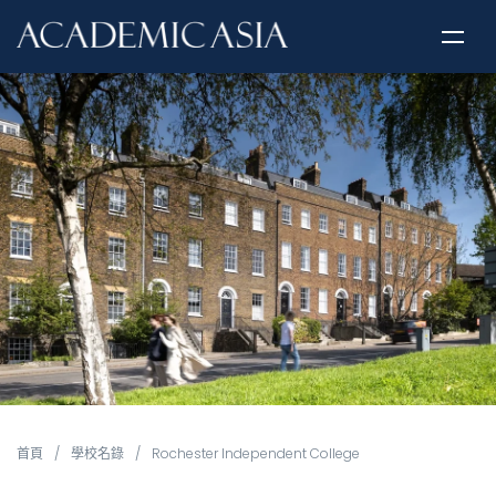
首頁
/
學校名錄
/
Rochester Independent College