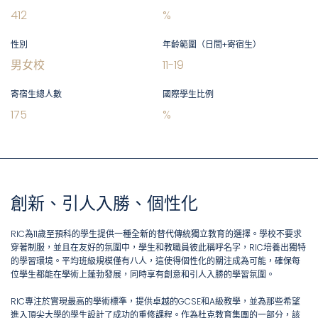
412
%
性別
年齡範圍（日間+寄宿生）
男女校
11
-
19
寄宿生總人數
國際學生比例
175
%
創新、引人入勝、個性化
RIC為11歲至預科的學生提供一種全新的替代傳統獨立教育的選擇。學校不要求
穿著制服，並且在友好的氛圍中，學生和教職員彼此稱呼名字，RIC培養出獨特
的學習環境。平均班級規模僅有八人，這使得個性化的關注成為可能，確保每
位學生都能在學術上蓬勃發展，同時享有創意和引人入勝的學習氛圍。
RIC專注於實現最高的學術標準，提供卓越的GCSE和A級教學，並為那些希望
進入頂尖大學的學生設計了成功的重修課程。作為杜克教育集團的一部分，該