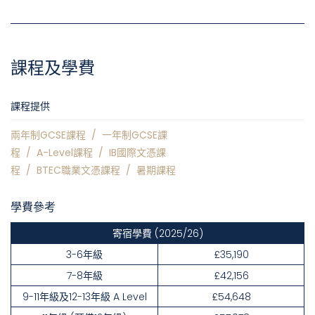
課程及學費
課程提供
兩年制GCSE課程
/
一年制GCSE課
程
/
A-Level課程
/
IB國際文憑課
程
/
BTEC職業文憑課程
/
暑期課程
學費參考
寄宿學費
(2025/26)
3-6年級
£35,190
7-8年級
£42,156
9-11年級及12-13年級 A Level
£54,648