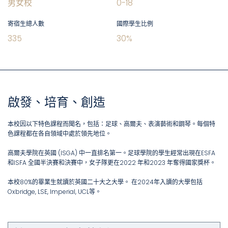
男女校
0
-
18
寄宿生總人數
國際學生比例
335
30
%
啟發、培育、創造
本校因以下特色課程而聞名，包括：足球、高爾夫、表演藝術和鋼琴。每個特
色課程都在各自領域中處於領先地位。
高爾夫學院在英國 (ISGA) 中一直排名第一。足球學院的學生經常出現在ESFA
和ISFA 全國半決賽和決賽中，女子隊更在2022 年和2023 年奪得國家獎杯。
本校80%的畢業生就讀於英國二十大之大學。 在2024年入讀的大學包括
Oxbridge, LSE, Imperial, UCL等。​