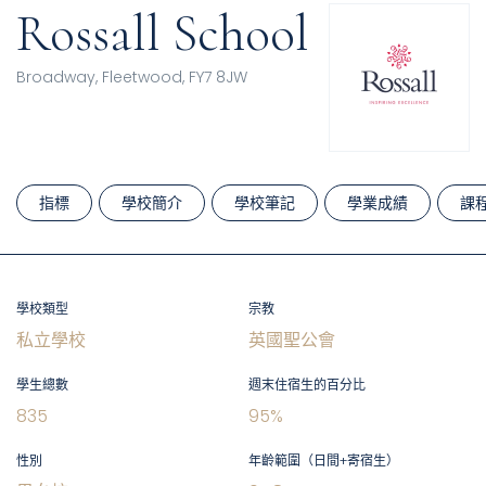
Rossall School
Broadway, Fleetwood, FY7 8JW
指標
學校簡介
學校筆記
學業成績
課
學校類型
宗教
私立學校
英國聖公會
學生總數
週末住宿生的百分比
835
95
%
性別
年齡範圍（日間+寄宿生）