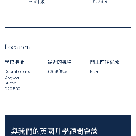
7-13年級
£27,618
Location
學校地址
最近的機場
開車前往倫敦
Coombe Lane
希斯路/格域​
1小時
Croydon
Surrey
CR9 5BX
與我們的英國升學顧問會談