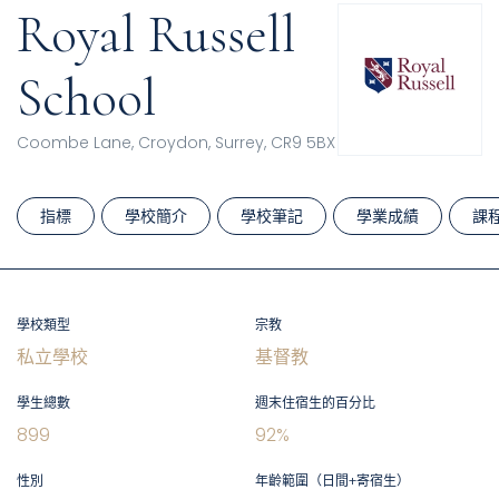
Royal Russell
School
Coombe Lane, Croydon, Surrey, CR9 5BX
指標
學校簡介
學校筆記
學業成績
課
學校類型
宗教
私立學校
基督教
學生總數
週末住宿生的百分比
899
92
%
性別
年齡範圍（日間+寄宿生）