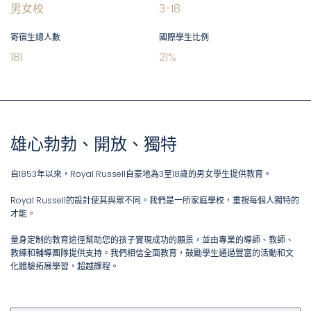
男女校
3
-
18
寄宿生總人數
國際學生比例
181
21
%
雄心勃勃、開放、獨特
自1853年以來，Royal Russell自豪地為3至18歲的男女學生提供教育。
Royal Russell的設計使其與眾不同。我們是一所家庭學校，重視每個人獨特的
才能。
量身定制的教育途徑幫助您的孩子實現成功的願景，並由專業的導師、教師、
教練和輔導團隊提供支持。我們相信全面教育，鼓勵學生通過豐富的活動和文
化體驗拓展學習，超越課程。