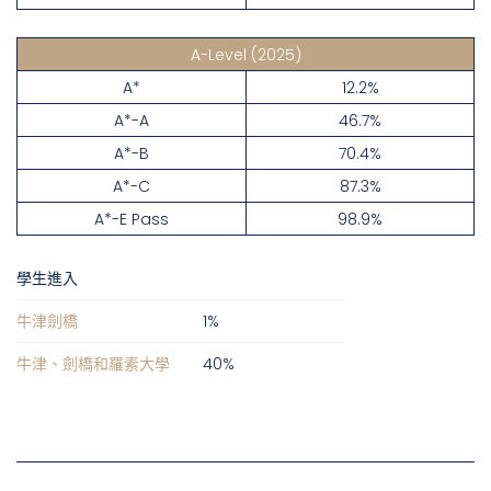
A-Level
(2025)
A*
12.2%
A*-A
46.7%
A*-B
70.4%
A*-C
87.3%
A*-E Pass
98.9%
學生進入
牛津劍橋
1
%
牛津、劍橋和羅素大學
40
%