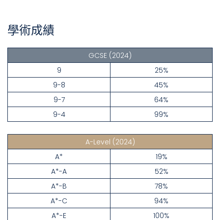
學術成績
GCSE
(2024)
9
25%
9-8
45%
9-7
64%
9-4
99%
A-Level
(2024)
A*
19%
A*-A
52%
A*-B
78%
A*-C
94%
A*-E
100%