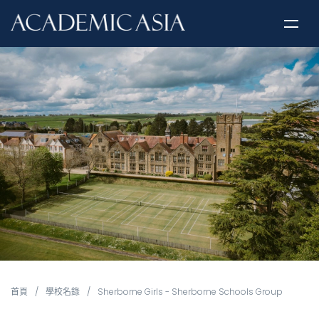
首頁
/
學校名錄
/
Sherborne Girls - Sherborne Schools Group