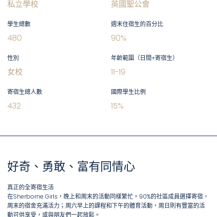
私立學校
英國聖公會
學生總數
週末住宿生的百分比
480
90
%
性別
年齡範圍（日間+寄宿生）
女校
11
-
19
寄宿生總人數
國際學生比例
432
15
%
好奇、勇敢、富有同情心
真正的全寄宿生活
在Sherborne Girls，晚上和周末的活動同樣繁忙。90%的社區成員選擇寄宿，
周末的宿舍充滿活力；周六早上的課程和下午的體育活動，周日則有豐富的活
動可供享受，或與朋友們一起放鬆。