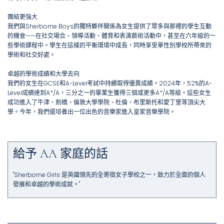
團結更強大
我們與Sherborne Boys的獨特夥伴關係為女生提供了眾多與那裡的學生互動
的機會——在社交場合、領導活動、體育和表演藝術活動中，甚至在六年級的一
些學術課程中。學生在這樣的平衡環境中成長，同時享受單性別學校所帶來的
學術和社交好處。
卓越的學術成績和大學去向
我們的女生在GCSE和A-Level考試中持續取得優異成績。2024年，52%的A-
Level成績達到A*/A，三分之一的畢業生獲得三個或更多A*/A等級。這些女生
成功進入了牛津、劍橋、倫敦大學學院、杜倫、布里斯托和愛丁堡等頂尖大
學。今年，我們還培養出一位出色的音樂家進入皇家音樂學院。
給予 AA 家庭的話
"Sherborne Girls 是英國領先的全寄宿女子學校之一，致力於全面的個人
發展和卓越的學術成就。"