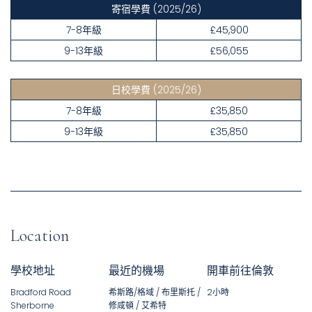
寄宿學費
(2025/26)
7-8年級
£45,900
9-13年級
£56,055
日校學費
(2025/26)
7-8年級
£35,850
9-13年級
£35,850
Location
學校地址
最近的機場
開車前往倫敦
Bradford Road
希斯路/格域​ / 布里斯托 /
2小時
Sherborne
修咸頓 / 艾希特