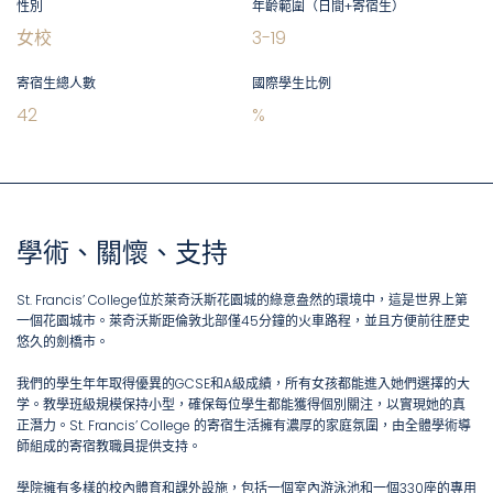
性別
年齡範圍（日間+寄宿生）
女校
3
-
19
寄宿生總人數
國際學生比例
42
%
學術、關懷、支持
St. Francis’ College位於萊奇沃斯花園城的綠意盎然的環境中，這是世界上第
一個花園城市。萊奇沃斯距倫敦北部僅45分鐘的火車路程，並且方便前往歷史
悠久的劍橋市。
我們的學生年年取得優異的GCSE和A級成績，所有女孩都能進入她們選擇的大
学。教學班級規模保持小型，確保每位學生都能獲得個別關注，以實現她的真
正潛力。St. Francis’ College 的寄宿生活擁有濃厚的家庭氛圍，由全體學術導
師組成的寄宿教職員提供支持。
學院擁有多樣的校內體育和課外設施，包括一個室內游泳池和一個330座的專用