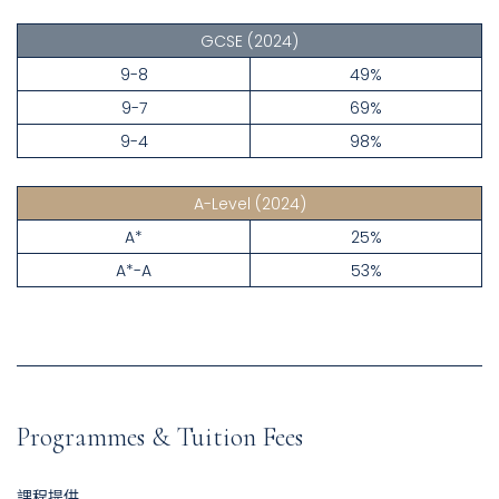
GCSE
(2024)
9-8
49%
9-7
69%
9-4
98%
A-Level
(2024)
A*
25%
A*-A
53%
Programmes & Tuition Fees
課程提供