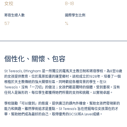
女校
8
-
18
寄宿生總人數
國際學生比例
57
%
個性化、關懷、包容
St Teresa's, Effingham 是一所獨立的羅馬天主教日制和寄宿學校，為8至18歲
的女孩提供教育，位於風景如畫的薩里鄉村。該校成立於1928年，培養了一個
根植於天主教傳統的強大關懷社區，同時歡迎各種背景的學生。在St
Teresa's，沒有「一刀切」的做法；女孩們都是獨特的個體，受到重視。沒有
任何人是無形的，每位學生都獲得她們所需的支持和挑戰，以實現卓越。
學校鼓勵「可以做到」的態度，提供廣泛的課內外機會，幫助女孩們發現新的
能力和興趣。雖然學術追求是重點，St Teresa's 旨在挖掘每位女孩潛在的才
華，幫助她們成為最好的自己，取得優秀的GCSE和A Level成績。