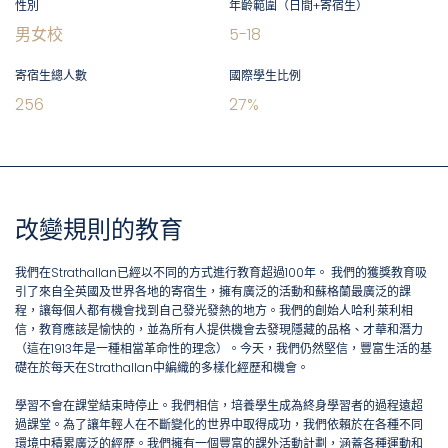
性別
年齡範圍（日間+寄宿生）
男女校
5
-
18
寄宿生總人數
國際學生比例
256
27
%
改變規則的教育
我們在Strathallan已經以不同的方式進行教育超過100年。 我們的獲獎教育吸
引了來自全英國及世界各地的寄宿生，擁有廣泛的活動和蘇格蘭最廣泛的課
程，讓每個人都有機會找到自己發光發熱的地方。我們的創始人哈利·萊利相
信，教育應該是愉快的，並為所有人提供機會去發現隱藏的品格、才華和潛力
（這在1913年是一種相當革命性的理念）。今天，我們仍然堅信，豐富生活的基
礎在於每天在Strathallan中編織的多樣化經歷和機會。
學習不會在課堂結束時停止。我們相信，培養學生成為終身學習者的過程遠超
過課堂。為了讓年輕人在不斷變化的世界中取得成功，我們依賴於在各種不同
環境中積累廣泛的經歷。我們擁有一個豐富的課外活動計劃，涵蓋各種運動和