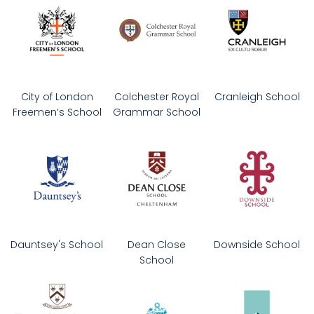
City of London
Colchester Royal
Cranleigh School
Freemen’s School
Grammar School
Dauntsey's School
Dean Close
Downside School
School