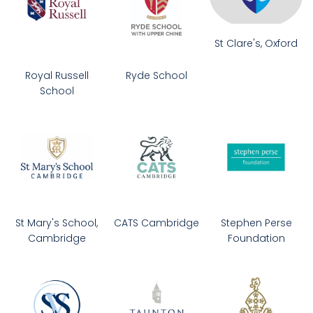
St Clare's, Oxford
Royal Russell
Ryde School
School
St Mary's School,
CATS Cambridge
Stephen Perse
Cambridge
Foundation