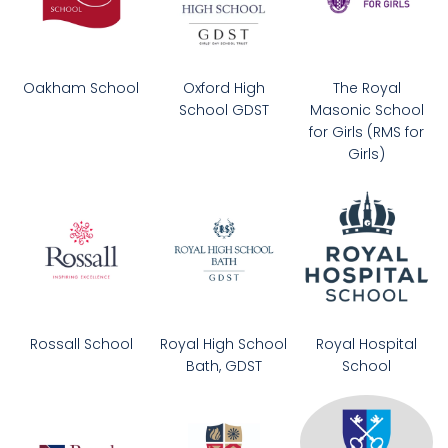
Oakham School
Oxford High
The Royal
School GDST
Masonic School
for Girls (RMS for
Girls)
Rossall School
Royal High School
Royal Hospital
Bath, GDST
School