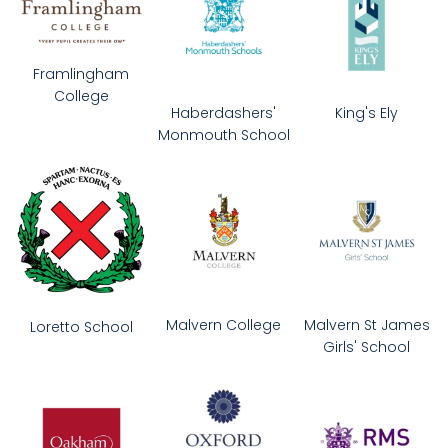
Framlingham
College
Haberdashers'
King's Ely
Monmouth School
Malvern College
Malvern St James
Loretto School
Girls' School